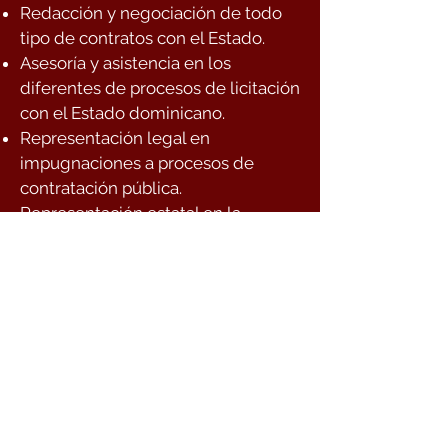
Redacción y negociación de todo
tipo de contratos con el Estado.
Asesoría y asistencia en los
diferentes de procesos de licitación
con el Estado dominicano.
Representación legal en
impugnaciones a procesos de
contratación pública.
Representación estatal en la
evaluación de procedimientos de
licitación para compras públicas.
Diseño y creación de políticas
públicas en materia de compras y
contrataciones públicas.
Licitaciones internacionales.
Concesiones.
INICIO