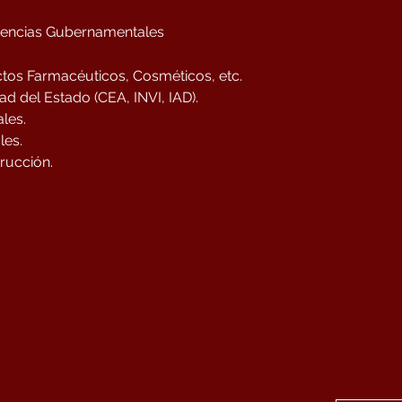
icencias Gubernamentales
ctos Farmacéuticos, Cosméticos, etc.
d del Estado (CEA, INVI, IAD).
les.
les.
rucción.